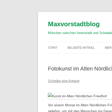
Zum
Inhalt
springen
Maxvorstadtblog
München zwischen Innenstadt und Schwabi
START
BELIEBTE ARTIKEL
WER
Fotokunst im Alten Nördlic
Schreibe eine Antwort
Vor einem Monat im Alten Nördlichen F
gelehnt, um mit den Menschen ins Gespr