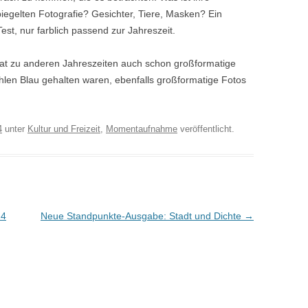
piegelten Fotografie? Gesichter, Tiere, Masken? Ein
st, nur farblich passend zur Jahreszeit.
at zu anderen Jahreszeiten auch schon großformatige
ühlen Blau gehalten waren, ebenfalls großformatige Fotos
4
unter
Kultur und Freizeit
,
Momentaufnahme
veröffentlicht.
24
Neue Standpunkte-Ausgabe: Stadt und Dichte
→