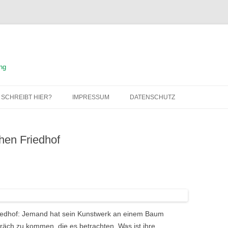
ng
 SCHREIBT HIER?
IMPRESSUM
DATENSCHUTZ
hen Friedhof
riedhof: Jemand hat sein Kunstwerk an einem Baum
äch zu kommen, die es betrachten. Was ist ihre