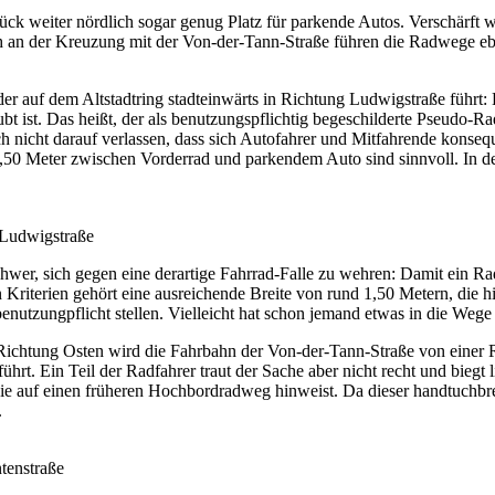
tück weiter nördlich sogar genug Platz für parkende Autos. Verschärft
ch an der Kreuzung mit der Von-der-Tann-Straße führen die Radwege e
der auf dem Altstadtring stadteinwärts in Richtung Ludwigstraße führt:
bt ist. Das heißt, der als benutzungspflichtig begeschilderte Pseudo-R
h nicht darauf verlassen, dass sich Autofahrer und Mitfahrende konseq
50 Meter zwischen Vorderrad und parkendem Auto sind sinnvoll. In der
 Ludwigstraße
wer, sich gegen eine derartige Fahrrad-Falle zu wehren: Damit ein Rad
Kriterien gehört eine ausreichende Breite von rund 1,50 Metern, die hi
tzungpflicht stellen. Vielleicht hat schon jemand etwas in die Wege 
 Richtung Osten wird die Fahrbahn der Von-der-Tann-Straße von einer Ra
hrt. Ein Teil der Radfahrer traut der Sache aber nicht recht und biegt li
e auf einen früheren Hochbordradweg hinweist. Da dieser handtuchbre
.
tenstraße