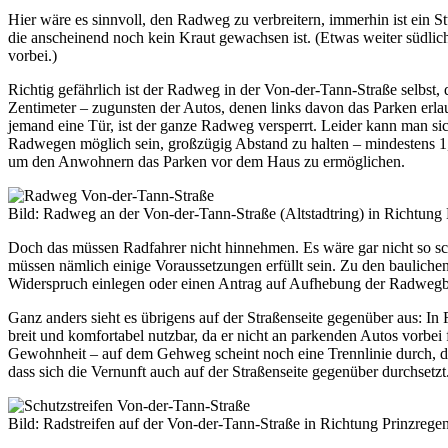
Hier wäre es sinnvoll, den Radweg zu verbreitern, immerhin ist ein S
die anscheinend noch kein Kraut gewachsen ist. (Etwas weiter südli
vorbei.)
Richtig gefährlich ist der Radweg in der Von-der-Tann-Straße selbst, 
Zentimeter – zugunsten der Autos, denen links davon das Parken erlau
jemand eine Tür, ist der ganze Radweg versperrt. Leider kann man sic
Radwegen möglich sein, großzügig Abstand zu halten – mindestens 1,
um den Anwohnern das Parken vor dem Haus zu ermöglichen.
Bild: Radweg an der Von-der-Tann-Straße (Altstadtring) in Richtung
Doch das müssen Radfahrer nicht hinnehmen. Es wäre gar nicht so sch
müssen nämlich einige Voraussetzungen erfüllt sein. Zu den baulichen 
Widerspruch einlegen oder einen Antrag auf Aufhebung der Radwegbenu
Ganz anders sieht es übrigens auf der Straßenseite gegenüber aus: In
breit und komfortabel nutzbar, da er nicht an parkenden Autos vorbei fü
Gewohnheit – auf dem Gehweg scheint noch eine Trennlinie durch, di
dass sich die Vernunft auch auf der Straßenseite gegenüber durchsetzt
Bild: Radstreifen auf der Von-der-Tann-Straße in Richtung Prinzregen