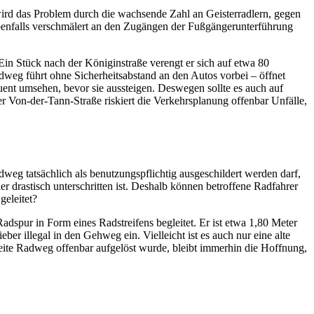
 wird das Problem durch die wachsende Zahl an Geisterradlern, gegen
benfalls verschmälert an den Zugängen der Fußgängerunterführung
Ein Stück nach der Königinstraße verengt er sich auf etwa 80
adweg führt ohne Sicherheitsabstand an den Autos vorbei – öffnet
uent umsehen, bevor sie aussteigen. Deswegen sollte es auch auf
 Von-der-Tann-Straße riskiert die Verkehrsplanung offenbar Unfälle,
weg tatsächlich als benutzungspflichtig ausgeschildert werden darf,
er drastisch unterschritten ist. Deshalb können betroffene Radfahrer
geleitet?
dspur in Form eines Radstreifens begleitet. Er ist etwa 1,80 Meter
eber illegal in den Gehweg ein. Vielleicht ist es auch nur eine alte
ite Radweg offenbar aufgelöst wurde, bleibt immerhin die Hoffnung,