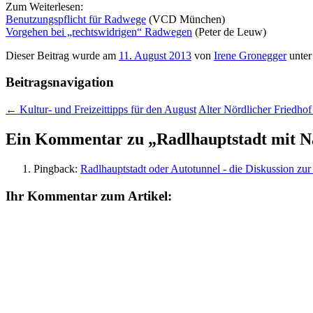
Zum Weiterlesen:
Benutzungspflicht für Radwege
(VCD München)
Vorgehen bei „rechtswidrigen“ Radwegen
(Peter de Leuw)
Dieser Beitrag wurde am
11. August 2013
von
Irene Gronegger
unte
Beitragsnavigation
←
Kultur- und Freizeittipps für den August
Alter Nördlicher Friedh
Ein Kommentar zu „
Radlhauptstadt mit 
Pingback:
Radlhauptstadt oder Autotunnel - die Diskussion z
Ihr Kommentar zum Artikel: