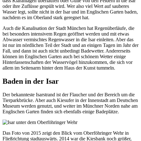
dass Kläranlagen überlaufen oder Gülle von den Feldern in die Isar
oder ihre Zuflüsse gespült wird. Wer also viel Wert auf sauberes
Wasser legt, sollte nicht in der Isar und im Englischen Garten baden,
nachdem es im Oberland stark geregnet hat.
Auch die Kanalisation der Stadt München hat Regenüberläufe, die
bei besonders intensivem Regen geöffnet werden und mit etwas
Abwasser vermischtes Regenwasser in die Isar einleiten. Aber das
ist nur im nördlichen Teil der Stadt und an einigen Tagen im Jahr der
Fall, und dann ist auch nicht unbedingt Badewetter. Andererseits
können im Englischen Garten auch bei schönem Wetter einige
Hinterlassenschaften der Wasservögel hinzukommen, die sich vor
allem im Seitenarm hinter dem Haus der Kunst tummeln.
Baden in der Isar
Der bekannteste Isarstrand ist der Flaucher und der Bereich um die
Tierparkbrücke. Aber auch Kiesufer in der Innenstadt am Deutschen
Museum werden genutzt, und weiter im Münchner Norden nahe am
Englischen Garten finden sich ebenfalls einige Badeplätze.
Das Foto von 2015 zeigt den Blick vom Oberföhringer Wehr in
Fließrichtung stadtauswärts. 2014 war die Kiesbank noch größer,