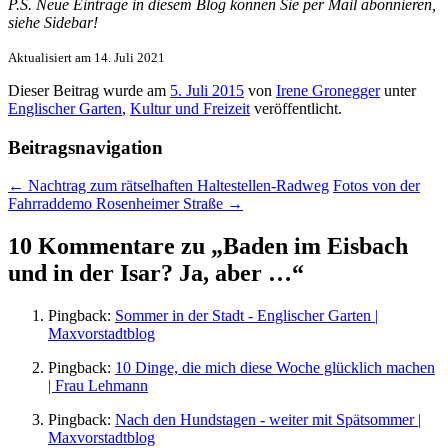
P.S. Neue Einträge in diesem Blog können Sie per Mail abonnieren,
siehe Sidebar!
Aktualisiert am 14. Juli 2021
Dieser Beitrag wurde am
5. Juli 2015
von
Irene Gronegger
unter
Englischer Garten
,
Kultur und Freizeit
veröffentlicht.
Beitragsnavigation
←
Nachtrag zum rätselhaften Haltestellen-Radweg
Fotos von der
Fahrraddemo Rosenheimer Straße
→
10 Kommentare zu „
Baden im Eisbach
und in der Isar? Ja, aber …
“
Pingback:
Sommer in der Stadt - Englischer Garten |
Maxvorstadtblog
Pingback:
10 Dinge, die mich diese Woche glücklich machen
| Frau Lehmann
Pingback:
Nach den Hundstagen - weiter mit Spätsommer |
Maxvorstadtblog