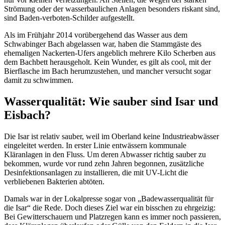
Strömung oder der wasserbaulichen Anlagen besonders riskant sind,
sind Baden-verboten-Schilder aufgestellt.
Als im Frühjahr 2014 vorübergehend das Wasser aus dem
Schwabinger Bach abgelassen war, haben die Stammgäste des
ehemaligen Nackerten-Ufers angeblich mehrere Kilo Scherben aus
dem Bachbett herausgeholt. Kein Wunder, es gilt als cool, mit der
Bierflasche im Bach herumzustehen, und mancher versucht sogar
damit zu schwimmen.
Wasserqualität: Wie sauber sind Isar und
Eisbach?
Die Isar ist relativ sauber, weil im Oberland keine Industrieabwässer
eingeleitet werden. In erster Linie entwässern kommunale
Kläranlagen in den Fluss. Um deren Abwasser richtig sauber zu
bekommen, wurde vor rund zehn Jahren begonnen, zusätzliche
Desinfektionsanlagen zu installieren, die mit UV-Licht die
verbliebenen Bakterien abtöten.
Damals war in der Lokalpresse sogar von „Badewasserqualität für
die Isar“ die Rede. Doch dieses Ziel war ein bisschen zu ehrgeizig:
Bei Gewitterschauern und Platzregen kann es immer noch passieren,