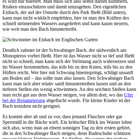
es wird nur toleriert. Man muss sich also selbst darum kümmern,
Risiken einzuschätzen und damit umzugehen. Den eigentlichen
Eisbach, der auf der Ostseite durch den Park fließt (Bild unten),
kann man nicht wirklich empfehlen, hier ist man den Kräften des
schnell strömenden Wassers ausgeliefert und kann kaum steuern,
wie weit man den Bach hinuntertreibt.
Deutlich zahmer ist der Schwabinger Bach, der südwestlich am
Monopteros vorbei fließt. Hier ist das Wasser nicht so tief und fließt
nicht so schnell, man kann sich der Strömung auch widersetzen und
im Wasser herumstehen, das teils bis zu den Knien, teils bis zu den
Hüften reicht. Wer hier mit Schwung hineinspringt, schlägt unsanft
am Boden auf – das sollte man also lassen. Den Schwabinger Bach
kann man sich aber relativ sanft hinuntertreiben lassen und an den
tieferen Stellen ein wenig schwimmen. An den seichten Stellen kann
man recht gut aus dem Wasser steigen, vor allem dort, wo das
Ufer
bei der Renaturierung
abgeflacht wurde. Für kleine Kinder ist der
Bach trotzdem nicht geeignet.
Es kommt aber ab und zu vor, dass jemand Flaschen oder gar
Sperrmüll in die Bäche wirft. Ein kritischer Blick ins Wasser lohnt
sich also, wenn man an einem sonnigen Tag zu den ersten gehört,
die in den Schwabinger Bach steigen, denn Badeschuhe schützen
nur vor kleinen Verletzungen. An Stellen, die wegen der starken