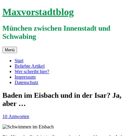
Zum
Maxvorstadtblog
Inhalt
springen
München zwischen Innenstadt und
Schwabing
Menü
Start
Beliebte Artikel
Wer schreibt hier?
Impressum
Datenschutz
Baden im Eisbach und in der Isar? Ja,
aber …
10 Antworten