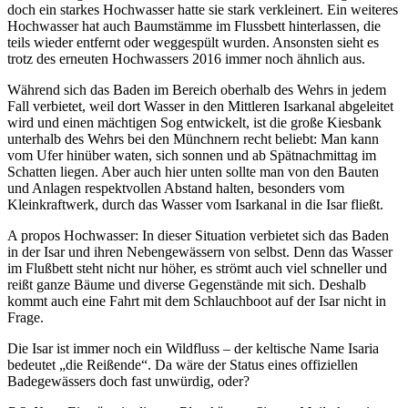
doch ein starkes Hochwasser hatte sie stark verkleinert. Ein weiteres
Hochwasser hat auch Baumstämme im Flussbett hinterlassen, die
teils wieder entfernt oder weggespült wurden. Ansonsten sieht es
trotz des erneuten Hochwassers 2016 immer noch ähnlich aus.
Während sich das Baden im Bereich oberhalb des Wehrs in jedem
Fall verbietet, weil dort Wasser in den Mittleren Isarkanal abgeleitet
wird und einen mächtigen Sog entwickelt, ist die große Kiesbank
unterhalb des Wehrs bei den Münchnern recht beliebt: Man kann
vom Ufer hinüber waten, sich sonnen und ab Spätnachmittag im
Schatten liegen. Aber auch hier unten sollte man von den Bauten
und Anlagen respektvollen Abstand halten, besonders vom
Kleinkraftwerk, durch das Wasser vom Isarkanal in die Isar fließt.
A propos Hochwasser: In dieser Situation verbietet sich das Baden
in der Isar und ihren Nebengewässern von selbst. Denn das Wasser
im Flußbett steht nicht nur höher, es strömt auch viel schneller und
reißt ganze Bäume und diverse Gegenstände mit sich. Deshalb
kommt auch eine Fahrt mit dem Schlauchboot auf der Isar nicht in
Frage.
Die Isar ist immer noch ein Wildfluss – der keltische Name Isaria
bedeutet „die Reißende“. Da wäre der Status eines offiziellen
Badegewässers doch fast unwürdig, oder?