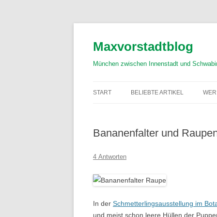
Zum
Inhalt
springen
Maxvorstadtblog
München zwischen Innenstadt und Schwabi
START
BELIEBTE ARTIKEL
WER
Bananenfalter und Raupen
4 Antworten
In der
Schmetterlingsausstellung im Bo
und meist schon leere Hüllen der Puppen