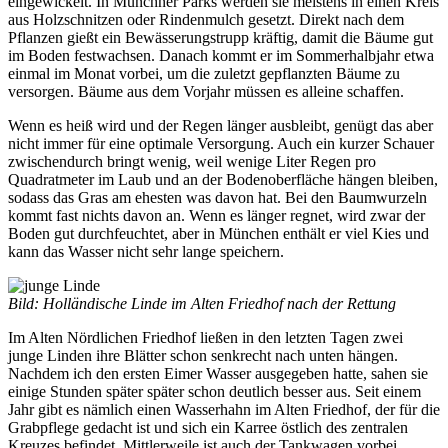
eingewickelt. In Münchner Parks werden sie meistens in einen Kreis
aus Holzschnitzen oder Rindenmulch gesetzt. Direkt nach dem
Pflanzen gießt ein Bewässerungstrupp kräftig, damit die Bäume gut
im Boden festwachsen. Danach kommt er im Sommerhalbjahr etwa
einmal im Monat vorbei, um die zuletzt gepflanzten Bäume zu
versorgen. Bäume aus dem Vorjahr müssen es alleine schaffen.
Wenn es heiß wird und der Regen länger ausbleibt, genügt das aber
nicht immer für eine optimale Versorgung. Auch ein kurzer Schauer
zwischendurch bringt wenig, weil wenige Liter Regen pro
Quadratmeter im Laub und an der Bodenoberfläche hängen bleiben,
sodass das Gras am ehesten was davon hat. Bei den Baumwurzeln
kommt fast nichts davon an. Wenn es länger regnet, wird zwar der
Boden gut durchfeuchtet, aber in München enthält er viel Kies und
kann das Wasser nicht sehr lange speichern.
Bild: Holländische Linde im Alten Friedhof nach der Rettung
Im Alten Nördlichen Friedhof ließen in den letzten Tagen zwei
junge Linden ihre Blätter schon senkrecht nach unten hängen.
Nachdem ich den ersten Eimer Wasser ausgegeben hatte, sahen sie
einige Stunden später später schon deutlich besser aus. Seit einem
Jahr gibt es nämlich einen Wasserhahn im Alten Friedhof, der für die
Grabpflege gedacht ist und sich ein Karree östlich des zentralen
Kreuzes befindet. Mittlerweile ist auch der Tankwagen vorbei