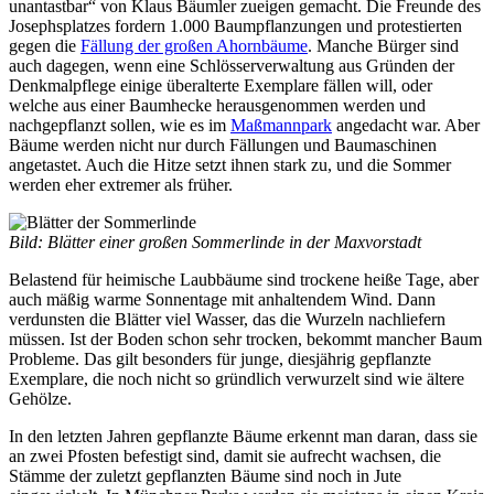
unantastbar“ von Klaus Bäumler zueigen gemacht. Die Freunde des
Josephsplatzes fordern 1.000 Baumpflanzungen und protestierten
gegen die
Fällung der großen Ahornbäume
. Manche Bürger sind
auch dagegen, wenn eine Schlösserverwaltung aus Gründen der
Denkmalpflege einige überalterte Exemplare fällen will, oder
welche aus einer Baumhecke herausgenommen werden und
nachgepflanzt sollen, wie es im
Maßmannpark
angedacht war. Aber
Bäume werden nicht nur durch Fällungen und Baumaschinen
angetastet. Auch die Hitze setzt ihnen stark zu, und die Sommer
werden eher extremer als früher.
Bild: Blätter einer großen Sommerlinde in der Maxvorstadt
Belastend für heimische Laubbäume sind trockene heiße Tage, aber
auch mäßig warme Sonnentage mit anhaltendem Wind. Dann
verdunsten die Blätter viel Wasser, das die Wurzeln nachliefern
müssen. Ist der Boden schon sehr trocken, bekommt mancher Baum
Probleme. Das gilt besonders für junge, diesjährig gepflanzte
Exemplare, die noch nicht so gründlich verwurzelt sind wie ältere
Gehölze.
In den letzten Jahren gepflanzte Bäume erkennt man daran, dass sie
an zwei Pfosten befestigt sind, damit sie aufrecht wachsen, die
Stämme der zuletzt gepflanzten Bäume sind noch in Jute