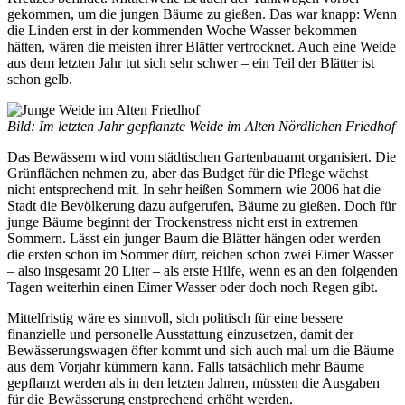
gekommen, um die jungen Bäume zu gießen. Das war knapp: Wenn
die Linden erst in der kommenden Woche Wasser bekommen
hätten, wären die meisten ihrer Blätter vertrocknet. Auch eine Weide
aus dem letzten Jahr tut sich sehr schwer – ein Teil der Blätter ist
schon gelb.
Bild: Im letzten Jahr gepflanzte Weide im Alten Nördlichen Friedhof
Das Bewässern wird vom städtischen Gartenbauamt organisiert. Die
Grünflächen nehmen zu, aber das Budget für die Pflege wächst
nicht entsprechend mit. In sehr heißen Sommern wie 2006 hat die
Stadt die Bevölkerung dazu aufgerufen, Bäume zu gießen. Doch für
junge Bäume beginnt der Trockenstress nicht erst in extremen
Sommern. Lässt ein junger Baum die Blätter hängen oder werden
die ersten schon im Sommer dürr, reichen schon zwei Eimer Wasser
– also insgesamt 20 Liter – als erste Hilfe, wenn es an den folgenden
Tagen weiterhin einen Eimer Wasser oder doch noch Regen gibt.
Mittelfristig wäre es sinnvoll, sich politisch für eine bessere
finanzielle und personelle Ausstattung einzusetzen, damit der
Bewässerungswagen öfter kommt und sich auch mal um die Bäume
aus dem Vorjahr kümmern kann. Falls tatsächlich mehr Bäume
gepflanzt werden als in den letzten Jahren, müssten die Ausgaben
für die Bewässerung enstprechend erhöht werden.