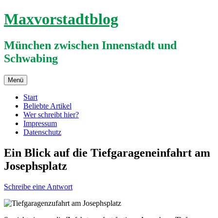
Zum
Maxvorstadtblog
Inhalt
springen
München zwischen Innenstadt und
Schwabing
Menü
Start
Beliebte Artikel
Wer schreibt hier?
Impressum
Datenschutz
Ein Blick auf die Tiefgarageneinfahrt am
Josephsplatz
Schreibe eine Antwort