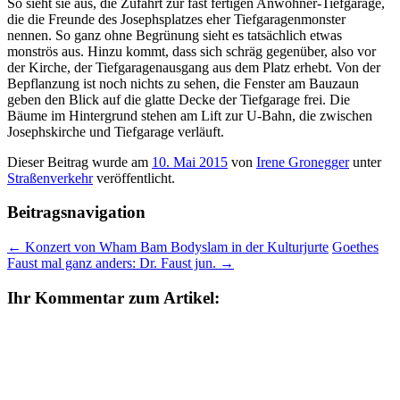
So sieht sie aus, die Zufahrt zur fast fertigen Anwohner-Tiefgarage,
die die Freunde des Josephsplatzes eher Tiefgaragenmonster
nennen. So ganz ohne Begrünung sieht es tatsächlich etwas
monströs aus. Hinzu kommt, dass sich schräg gegenüber, also vor
der Kirche, der Tiefgaragenausgang aus dem Platz erhebt. Von der
Bepflanzung ist noch nichts zu sehen, die Fenster am Bauzaun
geben den Blick auf die glatte Decke der Tiefgarage frei. Die
Bäume im Hintergrund stehen am Lift zur U-Bahn, die zwischen
Josephskirche und Tiefgarage verläuft.
Dieser Beitrag wurde am
10. Mai 2015
von
Irene Gronegger
unter
Straßenverkehr
veröffentlicht.
Beitragsnavigation
←
Konzert von Wham Bam Bodyslam in der Kulturjurte
Goethes
Faust mal ganz anders: Dr. Faust jun.
→
Ihr Kommentar zum Artikel: